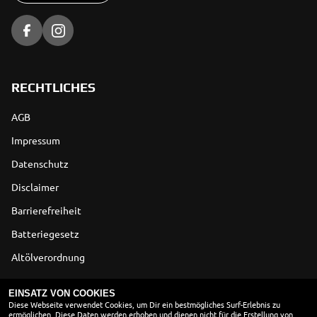
RECHTLICHES
AGB
Impressum
Datenschutz
Disclaimer
Barrierefreiheit
Batteriegesetz
Altölverordnung
ÖFFNUNGSZEITEN
EINSATZ VON COOKIES
Diese Webseite verwendet Cookies, um Dir ein bestmögliches Surf-Erlebnis zu
ermöglichen. Diese Daten werden erhoben und dienen nicht für die Erstellung von