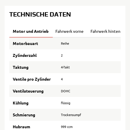
TECHNISCHE DATEN
Motor und Antrieb
Fahrwerk vorne
Fahrwerk hinten
B
Motorbauart
Reihe
Zylinderzahl
2
Taktung
4-Takt
Ventile pro Zylinder
4
Ventilsteuerung
DOHC
Kühlung
flüssig
Schmierung
Trockensumpf
Hubraum
999 ccm