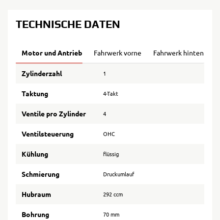
TECHNISCHE DATEN
Motor und Antrieb
Fahrwerk vorne
Fahrwerk hinten
B
Zylinderzahl
1
Taktung
4-Takt
Ventile pro Zylinder
4
Ventilsteuerung
OHC
Kühlung
flüssig
Schmierung
Druckumlauf
Hubraum
292 ccm
Bohrung
70 mm