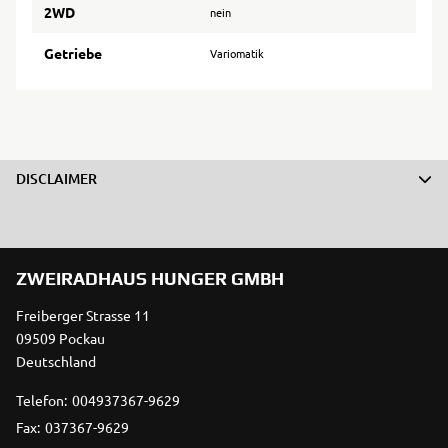
2WD
nein
Getriebe
Variomatik
DISCLAIMER
ZWEIRADHAUS HUNGER GMBH
Freiberger Strasse 11
09509 Pockau
Deutschland
Telefon:
004937367-9629
Fax:
037367-9629