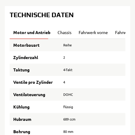
TECHNISCHE DATEN
Motor und Antrieb
Chassis
Fahrwerk vorne
Fahrwerk 
Motorbauart
Reihe
Zylinderzahl
2
Taktung
4-Takt
Ventile pro Zylinder
4
Ventilsteuerung
DOHC
Kühlung
flüssig
Hubraum
689 ccm
Bohrung
80 mm