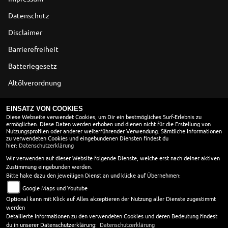
Datenschutz
Disclaimer
Barrierefreiheit
Batteriegesetz
Altölverordnung
ÖFFNUNGSZEITEN
EINSATZ VON COOKIES
Diese Webseite verwendet Cookies, um Dir ein bestmögliches Surf-Erlebnis zu
ermöglichen. Diese Daten werden erhoben und dienen nicht für die Erstellung von
SOMMERÖFFNUNGSZEITEN
Nutzungsprofilen oder anderer weiterführender Verwendung. Sämtliche Informationen
zu verwendeten Cookies und eingebundenen Diensten findest du
Montag:
10:00 - 18:00
hier:
Datenschutzerklärung
Dienstag:
10:00 - 18:00
Wir verwenden auf dieser Website folgende Dienste, welche erst nach deiner aktiven
Zustimmung eingebunden werden.
Mittwoch:
10:00 - 18:00
Bitte hake dazu den jeweiligen Dienst an und klicke auf Übernehmen:
Donnerstag:
10:00 - 18:00
Google Maps und Youtube
Freitag:
10:00 - 18:00
Optional kann mit Klick auf Alles akzeptieren der Nutzung aller Dienste zugestimmt
Samstag:
09:00 - 13:00
werden
Sonntag:
geschlossen
Detailierte Informationen zu den verwendeten Cookies und deren Bedeutung findest
du in unserer Datenschutzerklärung:
Datenschutzerklärung